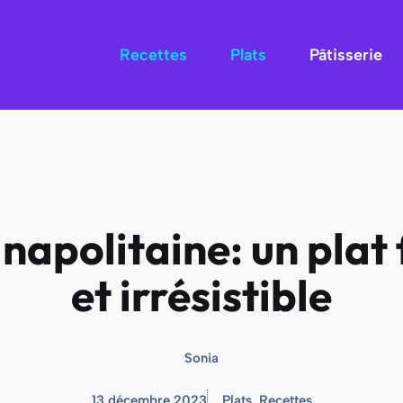
Recettes
Plats
Pâtisserie
a napolitaine: un pla
et irrésistible
Sonia
13 décembre 2023
Plats
,
Recettes