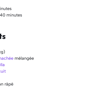
inutes
 40 minutes
ts
kg)
 hachée
mélangée
lla
uit
an râpé