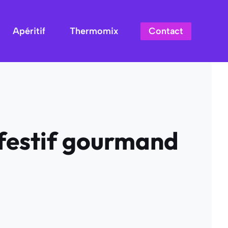
Contact
Apéritif
Thermomix
t festif gourmand