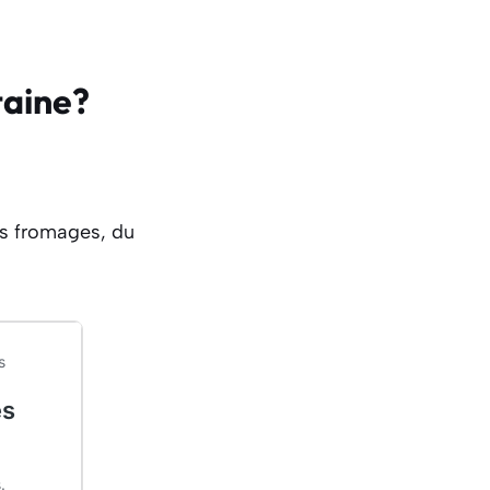
taine?
es fromages, du