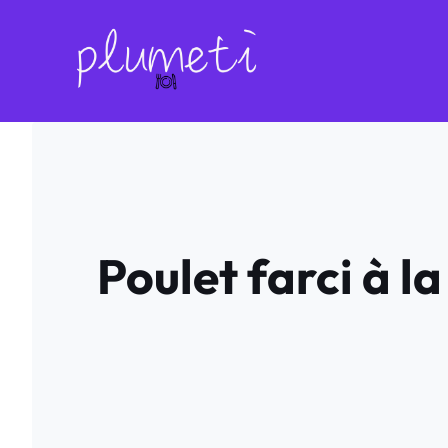
Aller
au
contenu
Poulet farci à l