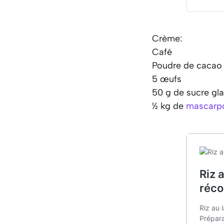
Crème:
Café
Poudre de cacao
5 œufs
50 g de sucre gl
½ kg de
mascarp