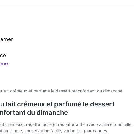
 amer
ace
one