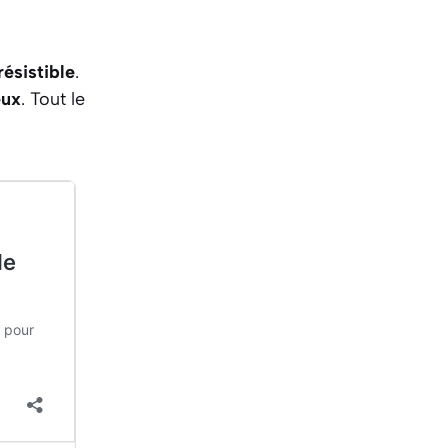
résistible
.
eux
. Tout le