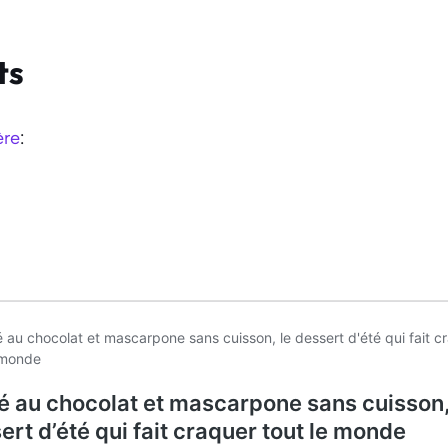
ts
ère
: