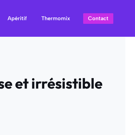
Contact
Apéritif
Thermomix
e et irrésistible