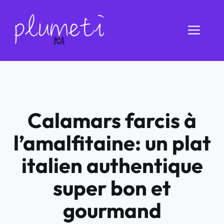
Aller
au
Men
contenu
Calamars farcis à
l’amalfitaine: un plat
italien authentique
super bon et
gourmand