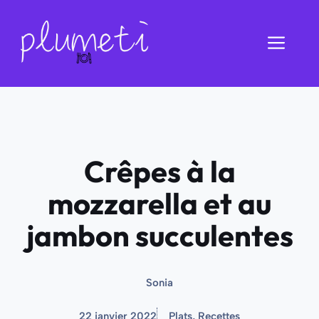
Aller
au
Men
contenu
Crêpes à la
mozzarella et au
jambon succulentes
Sonia
22 janvier 2022
Plats
,
Recettes