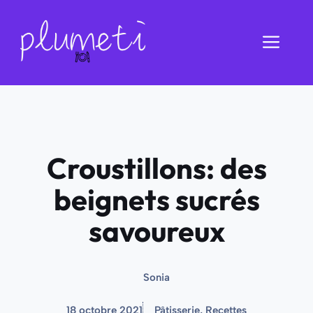
Aller
au
Men
contenu
Croustillons: des
beignets sucrés
savoureux
Sonia
18 octobre 2021
Pâtisserie
,
Recettes