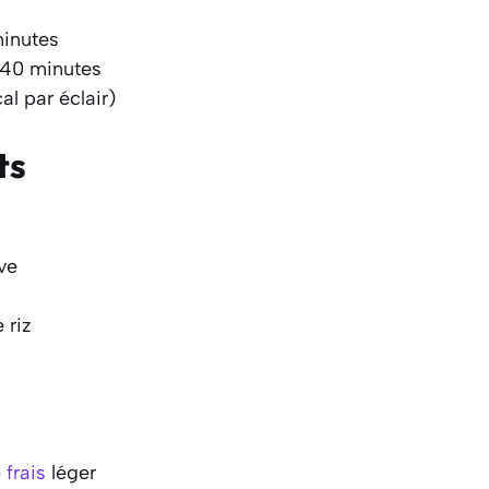
minutes
 40 minutes
al par éclair)
ts
ive
 riz
frais
léger