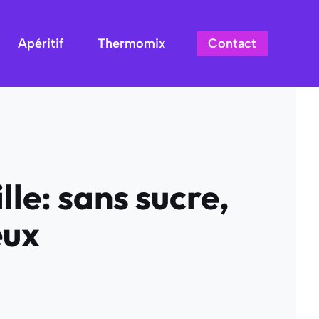
Contact
Apéritif
Thermomix
lle: sans sucre,
eux