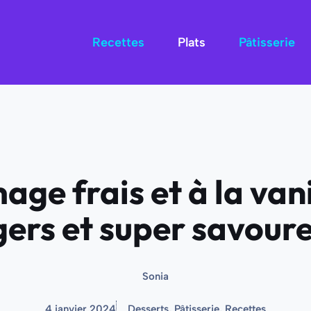
Recettes
Plats
Pâtisserie
age frais et à la vani
gers et super savour
Sonia
4 janvier 2024
Desserts
,
Pâtisserie
,
Recettes