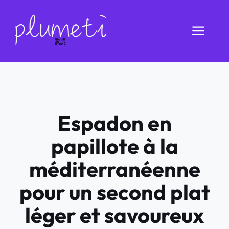
Aller
au
Men
contenu
Espadon en
papillote à la
méditerranéenne
pour un second plat
léger et savoureux