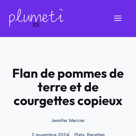
Aller
au
Men
contenu
Flan de pommes de
terre et de
courgettes copieux
Jennifer Mercier
2 novembre 2024
Plats
,
Recettes