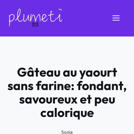
Aller
au
Men
contenu
Gâteau au yaourt
sans farine: fondant,
savoureux et peu
calorique
Sonia