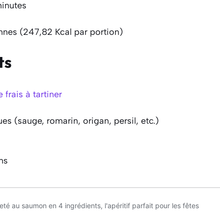
minutes
nnes (247,82 Kcal par portion)
ts
frais à tartiner
s (sauge, romarin, origan, persil, etc.)
ns