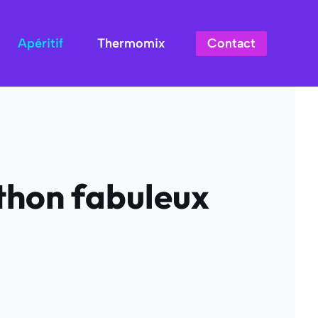
Contact
Apéritif
Thermomix
 thon fabuleux