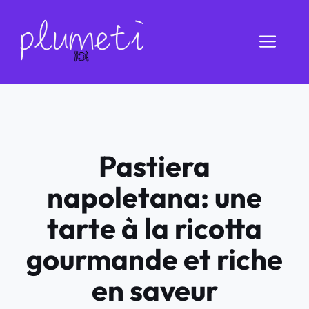
Aller
au
Men
contenu
Pastiera
napoletana: une
tarte à la ricotta
gourmande et riche
en saveur