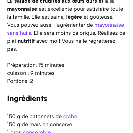
La
salade de crudités aux œufs durs et à la
mayonnaise
est excellente pour satisfaire toute
la famille. Elle est saine,
légère
et goûteuse.
Vous pouvez aussi l’agrémenter de
mayonnaise
sans huile
. Elle sera moins calorique. Réalisez ce
plat
nutritif
avec moi! Vous ne le regretterez
pas.
Préparation: 15 minutes
cuisson : 9 minutes
Portions: 2
Ingrédients
150 g de bâtonnets de
crabe
150 g de maïs en conserve
1 gros
concombre