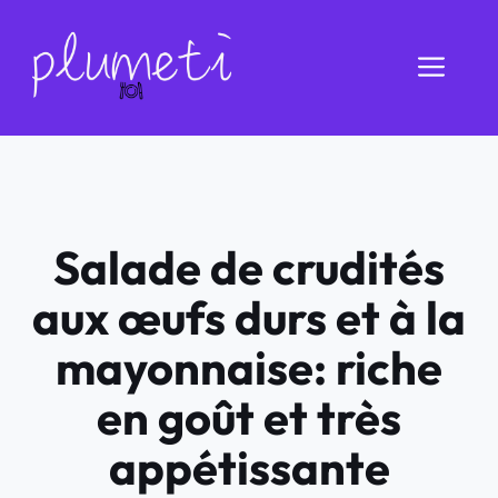
Aller
au
Men
contenu
Salade de crudités
aux œufs durs et à la
mayonnaise: riche
en goût et très
appétissante