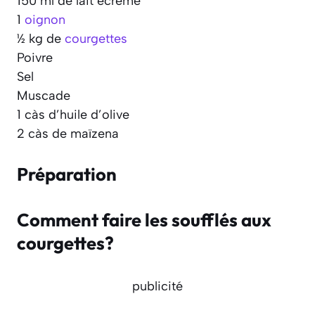
150 ml de lait écrémé
1
oignon
½ kg de
courgettes
Poivre
Sel
Muscade
1 càs d’huile d’olive
2 càs de maïzena
Préparation
Comment faire les soufflés aux
courgettes?
publicité