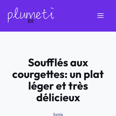
Aller
au
Men
contenu
Soufflés aux
courgettes: un plat
léger et très
délicieux
Sonia