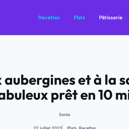
Recettes
Plats
Pâtisserie
x aubergines et à la 
fabuleux prêt en 10 m
Sonia
22 juillet 2023
Plats
,
Recettes