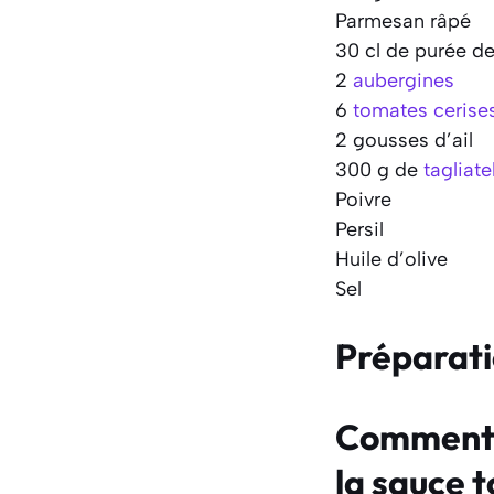
Parmesan râpé
30 cl de purée d
2
aubergines
6
tomates cerise
2 gousses d’ail
300 g de
tagliate
Poivre
Persil
Huile d’olive
Sel
Préparat
Comment f
la sauce 