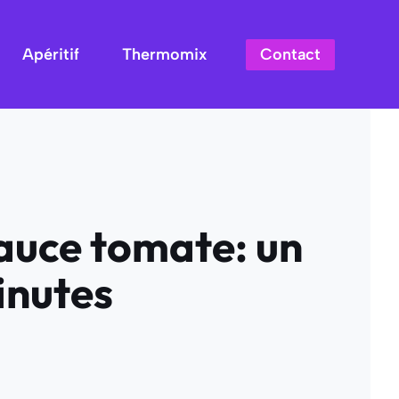
Contact
Apéritif
Thermomix
sauce tomate: un
inutes