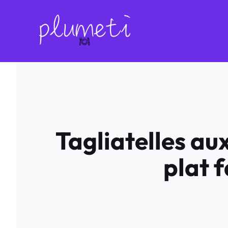
Aller
au
contenu
Tagliatelles au
plat 