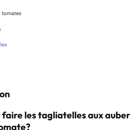
e tomates
s
lles
ion
aire les tagliatelles aux auber
tomate?