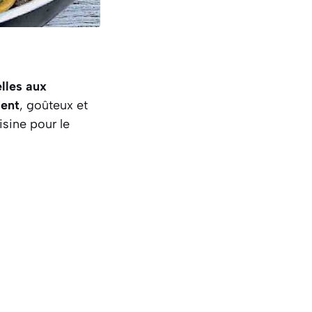
elles aux
lent
, goûteux et
isine pour le