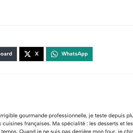
board
X
WhatsApp
rrigible gourmande professionnelle, je teste depuis plu
cuisines françaises. Ma spécialité : les desserts et l
 temps. Quand je ne suis pas derrière mon four, je ch