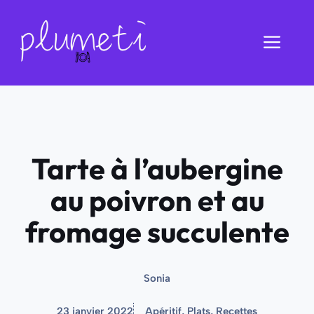
Aller
au
Men
contenu
Tarte à l’aubergine
au poivron et au
fromage succulente
Sonia
23 janvier 2022
Apéritif
,
Plats
,
Recettes