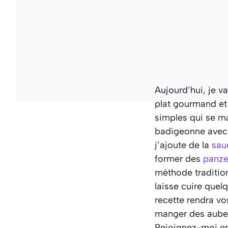
Aujourd’hui, je 
plat gourmand et 
simples qui se ma
badigeonne avec de
j’ajoute de la
sau
former des
panze
méthode tradition
laisse cuire quel
recette rendra v
manger des auberg
Rejoignez-moi en 