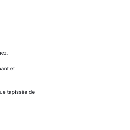
gez.
ant et
que tapissée de