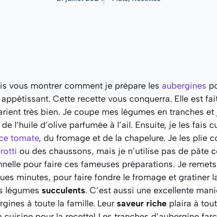
vais vous montrer comment je prépare les
aubergines
po
appétissant. Cette recette vous conquerra. Elle est fai
rient très bien. Je coupe mes légumes en tranches et 
 l’huile d’olive parfumée à l’ail. Ensuite, je les fais cu
ce tomate
, du fromage et de la chapelure. Je les plie
rotti
ou des chaussons, mais je n’utilise pas de pâte
nelle pour faire ces fameuses préparations. Je remets 
ques minutes, pour faire fondre le fromage et gratiner l
os légumes
succulents
. C’est aussi une excellente mani
ines à toute la famille. Leur
saveur riche
plaira à tou
cuisine pour la recette! Les tranches d’aubergine farc