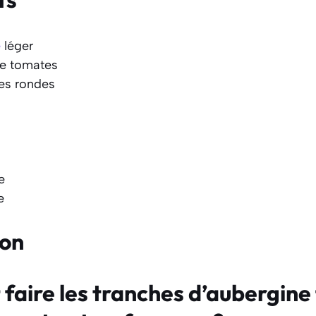
e
léger
de tomates
nes rondes
e
e
ion
aire les tranches d’aubergine 