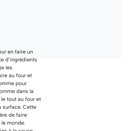
ur en faire un
te d’ingrédients
je les
ire au four et
 comme pour
 comme dans la
le tout au four et
a surface. Cette
ère de faire
t le monde.
ies à la sauce