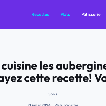
Recettes
Plats
Pâtisserie
cuisine les aubergin
yez cette recette! Vo
Sonia
21 juillet 2024
Plats
,
Recettes