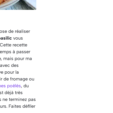
se de réaliser
asilic
vous
 Cette recette
temps à passer
ce, mais pour ma
 avec des
ve pour la
hir de fromage ou
es poêlés
, du
t déjà très
us ne terminez pas
rs. Faites défiler