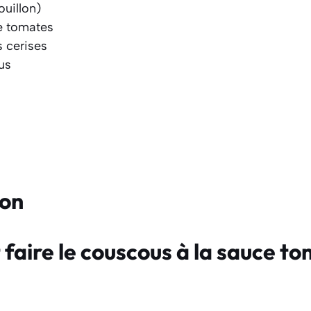
ouillon)
e tomates
 cerises
us
ion
aire le couscous à la sauce to