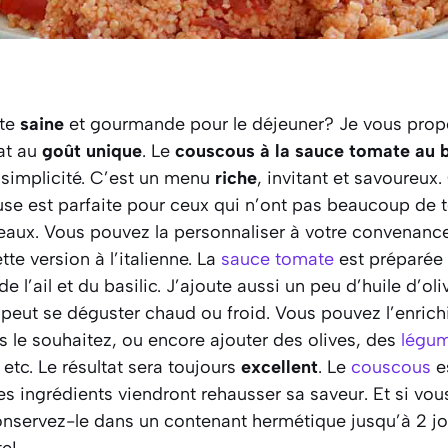
tte
saine
et gourmande pour le déjeuner? Je vous propo
at au
goût unique
. Le
couscous à la sauce tomate au b
 simplicité. C’est un menu
riche
, invitant et savoureux.
se est parfaite pour ceux qui n’ont pas beaucoup de 
neaux. Vous pouvez la personnaliser à votre convenan
ette version à l’italienne. La
sauce tomate
est préparée
e l’ail et du basilic. J’ajoute aussi un peu d’huile d’oli
 peut se déguster chaud ou froid. Vous pouvez l’enric
s le souhaitez, ou encore ajouter des olives, des
légum
etc. Le résultat sera toujours
excellent
. Le
couscous
es
tres ingrédients viendront rehausser sa saveur. Et si vo
conservez-le dans un contenant hermétique jusqu’à 2 jou
te!