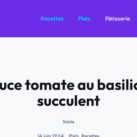
Recettes
Plats
Pâtisserie
uce tomate au basilic:
succulent
Sonia
14 juin 2024
Plats
,
Recettes