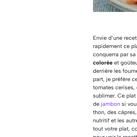
Envie d’une rece
rapidement ce pl
conquerra par sa
colorée
et goûteu
derrière les four
part, je préfère c
tomates cerises, d
sublimer. Ce plat
de
jambon
si vou
thon, des câpres, 
nutritif et les au
tout votre plat, 
pour voir la recet