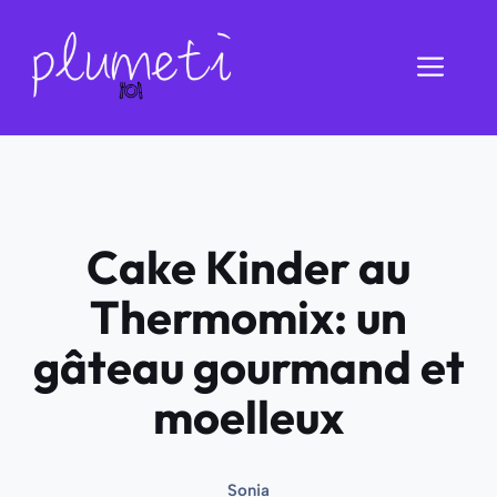
Aller
au
Men
contenu
Cake Kinder au
Thermomix: un
gâteau gourmand et
moelleux
Sonia