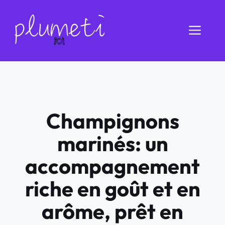
Aller
au
Men
contenu
Champignons
marinés: un
accompagnement
riche en goût et en
arôme, prêt en