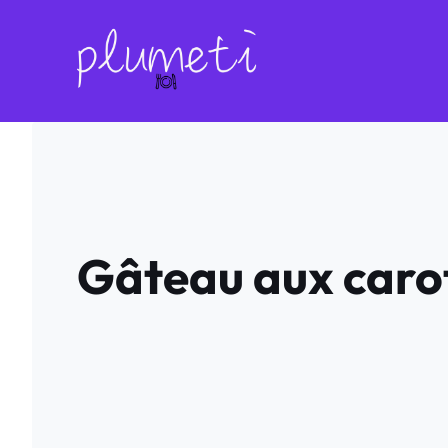
Aller
au
contenu
Gâteau aux carot