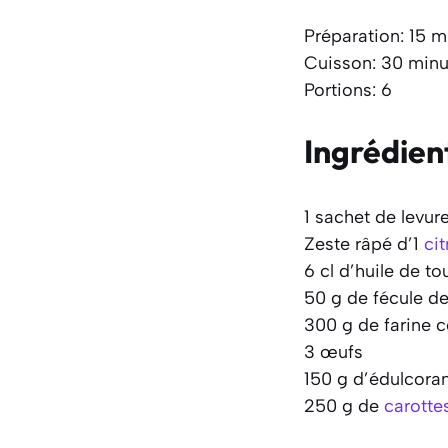
Préparation: 15 m
Cuisson: 30 minu
Portions: 6
Ingrédien
1 sachet de levur
Zeste râpé d’1
cit
6 cl d’huile de to
50 g de fécule d
300 g de farine 
3 œufs
150 g d’édulcora
250 g de
carotte