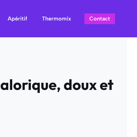
Contact
Apéritif
Thermomix
alorique, doux et