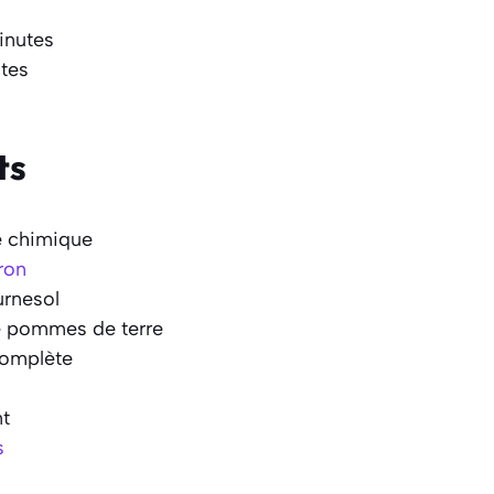
inutes
tes
ts
e chimique
ron
urnesol
e pommes de terre
complète
nt
s