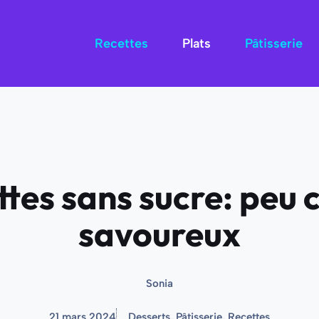
Recettes
Plats
Pâtisserie
tes sans sucre: peu c
savoureux
Sonia
21 mars 2024
Desserts
,
Pâtisserie
,
Recettes