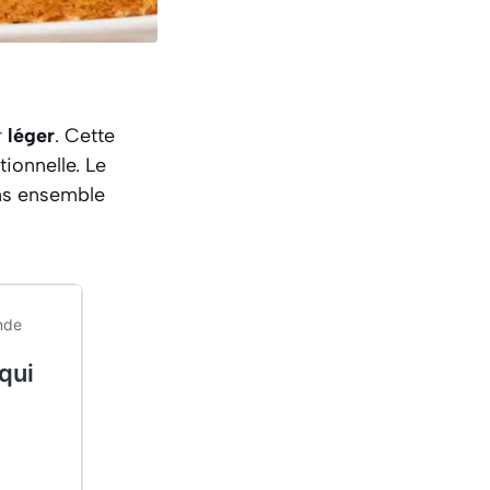
r
léger
. Cette
ionnelle. Le
ns ensemble