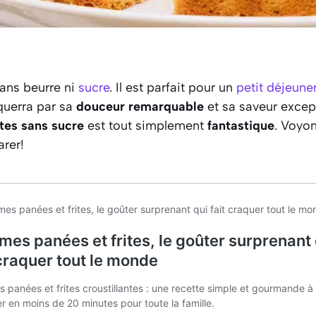
sans beurre ni
sucre
. Il est parfait pour un
petit déjeune
querra par sa
douceur remarquable
et sa saveur except
tes sans sucre
est tout simplement
fantastique
. Voyo
rer!