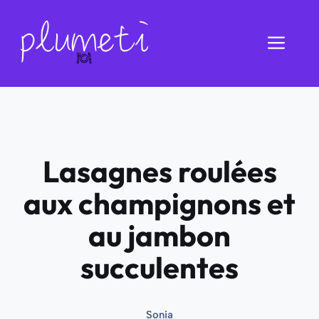
Aller
au
Men
contenu
Lasagnes roulées
aux champignons et
au jambon
succulentes
Sonia