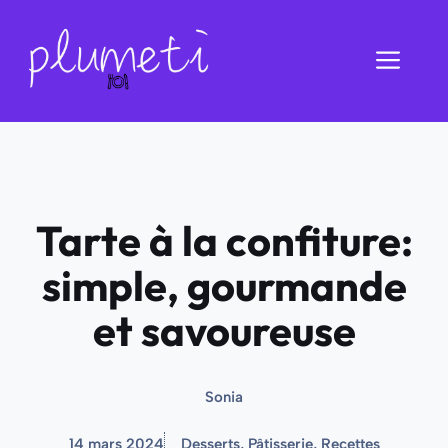
Aller
au
Men
contenu
Tarte à la confiture:
simple, gourmande
et savoureuse
Sonia
14 mars 2024
Desserts
,
Pâtisserie
,
Recettes