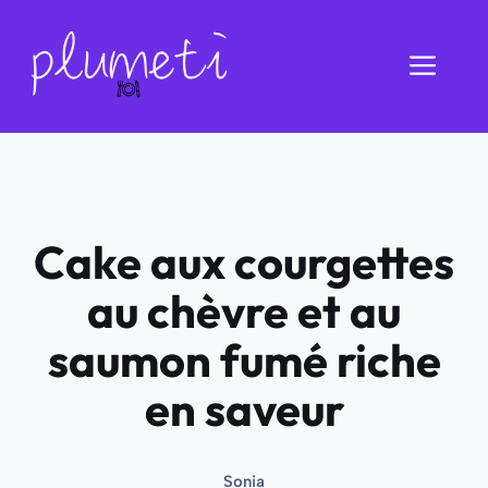
Aller
au
Men
contenu
Cake aux courgettes
au chèvre et au
saumon fumé riche
en saveur
Sonia